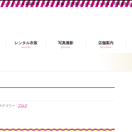
ディングドレス＆花嫁衣装・七五三・留袖・訪問着などのレンタル衣装と写真撮影は
レンタル衣装
写真撮影
店舗案内
rental
photo
access
カテゴリー :
ブログ
！