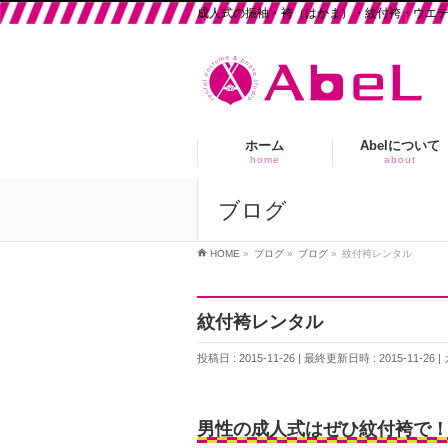
成人式の振袖・袴（はかま）・紋付袴・ウエ
ホーム
Abelについて
home
about
ブログ
HOME
»
ブログ
»
ブログ
»
紋付袴レンタル
紋付袴レンタル
投稿日 : 2015-11-26
最終更新日時 : 2015-11-26
男性の成人式はぜひ紋付袴で